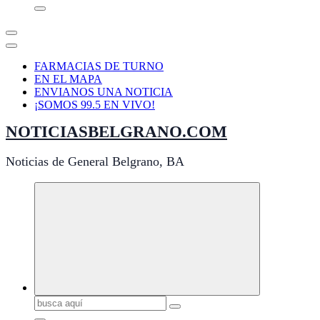
FARMACIAS DE TURNO
EN EL MAPA
ENVIANOS UNA NOTICIA
¡SOMOS 99.5 EN VIVO!
NOTICIASBELGRANO.COM
Noticias de General Belgrano, BA
Buscar: