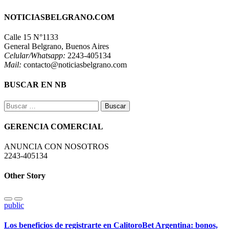
NOTICIASBELGRANO.COM
Calle 15 N°1133
General Belgrano, Buenos Aires
Celular/Whatsapp:
2243-405134
Mail:
contacto@noticiasbelgrano.com
BUSCAR EN NB
Buscar:
GERENCIA COMERCIAL
ANUNCIA CON NOSOTROS
2243-405134
Other Story
public
Los beneficios de registrarte en CalitoroBet Argentina: bonos,