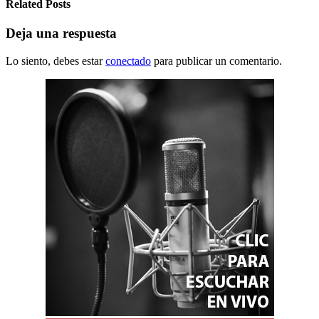
Related Posts
Deja una respuesta
Lo siento, debes estar
conectado
para publicar un comentario.