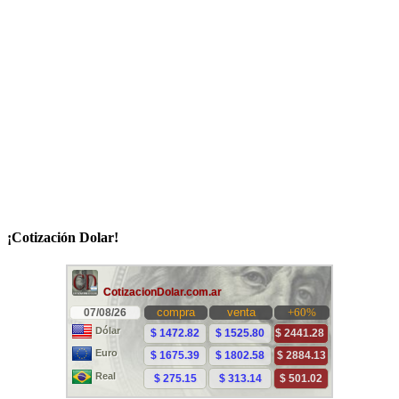
¡Cotización Dolar!