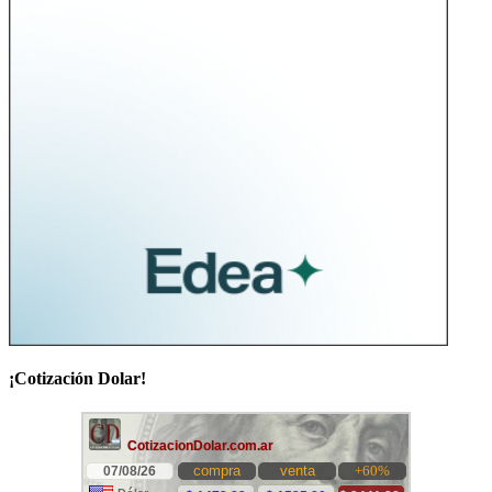
¡Cotización Dolar!