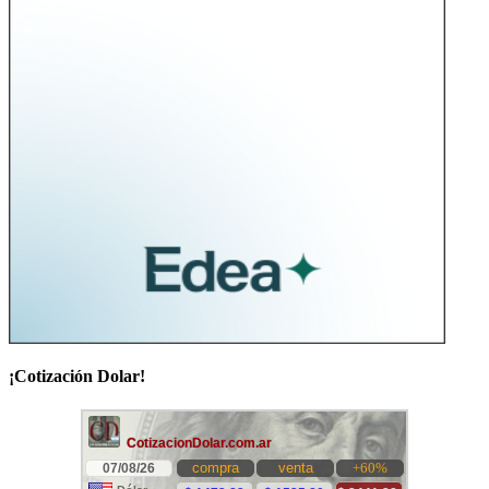
¡Cotización Dolar!