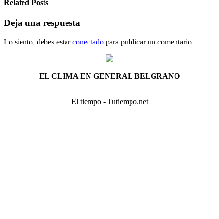
Related Posts
Deja una respuesta
Lo siento, debes estar
conectado
para publicar un comentario.
EL CLIMA EN GENERAL BELGRANO
El tiempo - Tutiempo.net