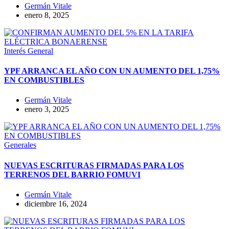
Germán Vitale
enero 8, 2025
Interés General
YPF ARRANCA EL AÑO CON UN AUMENTO DEL 1,75%
EN COMBUSTIBLES
Germán Vitale
enero 3, 2025
Generales
NUEVAS ESCRITURAS FIRMADAS PARA LOS
TERRENOS DEL BARRIO FOMUVI
Germán Vitale
diciembre 16, 2024