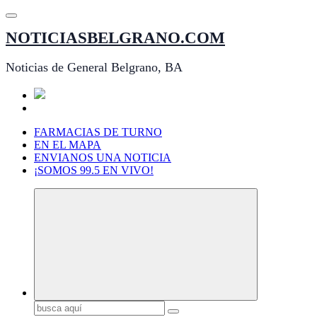
Saltar
al
NOTICIASBELGRANO.COM
contenido
Noticias de General Belgrano, BA
FARMACIAS DE TURNO
EN EL MAPA
ENVIANOS UNA NOTICIA
¡SOMOS 99.5 EN VIVO!
Buscar: