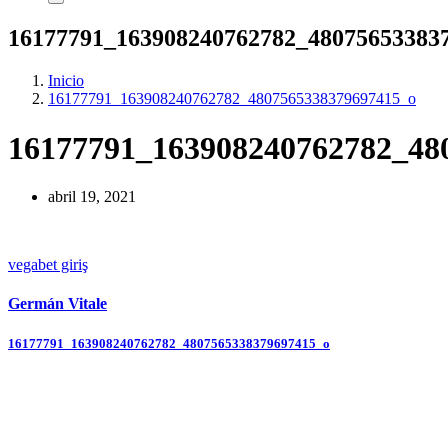
16177791_163908240762782_48075653383
Inicio
16177791_163908240762782_4807565338379697415_o
16177791_163908240762782_48
abril 19, 2021
vegabet giriş
Germán Vitale
Navegación
16177791_163908240762782_4807565338379697415_o
de
entradas