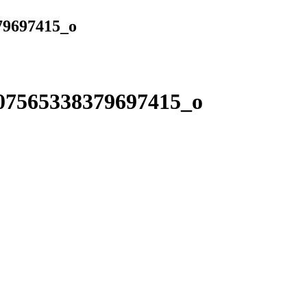
79697415_o
07565338379697415_o