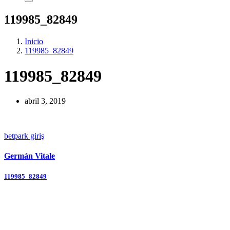
119985_82849
Inicio
119985_82849
119985_82849
abril 3, 2019
betpark giriş
Germán Vitale
Navegación
119985_82849
de
entradas