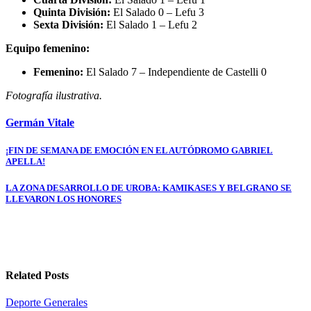
Quinta División:
El Salado 0 – Lefu 3
Sexta División:
El Salado 1 – Lefu 2
Equipo femenino:
Femenino:
El Salado 7 – Independiente de Castelli 0
Fotografía ilustrativa.
Germán Vitale
Navegación
¡FIN DE SEMANA DE EMOCIÓN EN EL AUTÓDROMO GABRIEL
APELLA!
de
entradas
LA ZONA DESARROLLO DE UROBA: KAMIKASES Y BELGRANO SE
LLEVARON LOS HONORES
Related Posts
Deporte
Generales