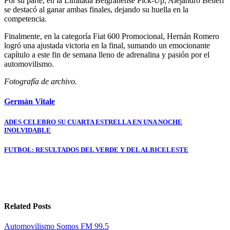
Por su parte, en la Limitada Belgranense Pick-Up, Alejandro Belleri
se destacó al ganar ambas finales, dejando su huella en la
competencia.
Finalmente, en la categoría Fiat 600 Promocional, Hernán Romero
logró una ajustada victoria en la final, sumando un emocionante
capítulo a este fin de semana lleno de adrenalina y pasión por el
automovilismo.
Fotografía de archivo.
Germán Vitale
Navegación
ADES CELEBRO SU CUARTA ESTRELLA EN UNA NOCHE
INOLVIDABLE
de
entradas
FUTBOL: RESULTADOS DEL VERDE Y DEL ALBICELESTE
Related Posts
Automovilismo
Somos FM 99.5