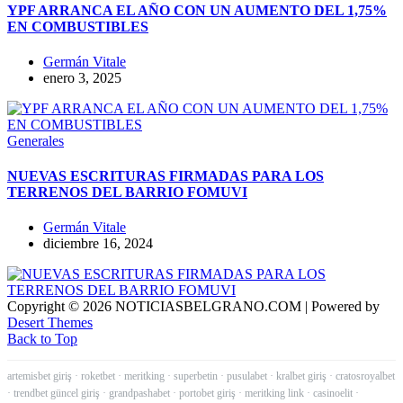
YPF ARRANCA EL AÑO CON UN AUMENTO DEL 1,75%
EN COMBUSTIBLES
Germán Vitale
enero 3, 2025
Generales
NUEVAS ESCRITURAS FIRMADAS PARA LOS
TERRENOS DEL BARRIO FOMUVI
Germán Vitale
diciembre 16, 2024
Copyright © 2026 NOTICIASBELGRANO.COM | Powered by
Desert Themes
Back to Top
artemisbet giriş
·
roketbet
·
meritking
·
superbetin
·
pusulabet
·
kralbet giriş
·
cratosroyalbet
·
trendbet güncel giriş
·
grandpashabet
·
portobet giriş
·
meritking link
·
casinoelit
·