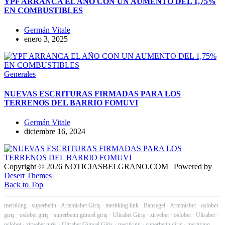
YPF ARRANCA EL AÑO CON UN AUMENTO DEL 1,75%
EN COMBUSTIBLES
Germán Vitale
enero 3, 2025
Generales
NUEVAS ESCRITURAS FIRMADAS PARA LOS
TERRENOS DEL BARRIO FOMUVI
Germán Vitale
diciembre 16, 2024
Copyright © 2026 NOTICIASBELGRANO.COM | Powered by
Desert Themes
Back to Top
meritking
·
superbetin
·
Artemisbet Giriş
·
meritking link
·
Bahsegel
·
Artemisbet
·
oslobet
giriş
·
oslobet giriş
·
superbetin güncel giriş
·
Ultrabet Giriş
·
zirvebet
·
oslobet
·
Ultrabet
·
oslobet
·
zirvebet giriş
·
Ultrabet Güncel Giriş
·
meritking
·
superbetin giriş
·
meritking