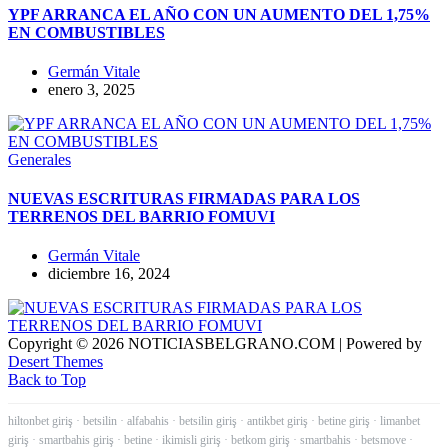
YPF ARRANCA EL AÑO CON UN AUMENTO DEL 1,75%
EN COMBUSTIBLES
Germán Vitale
enero 3, 2025
Generales
NUEVAS ESCRITURAS FIRMADAS PARA LOS
TERRENOS DEL BARRIO FOMUVI
Germán Vitale
diciembre 16, 2024
Copyright © 2026 NOTICIASBELGRANO.COM | Powered by
Desert Themes
Back to Top
hiltonbet giriş
·
betsilin
·
alfabahis
·
betsilin giriş
·
antikbet giriş
·
betine giriş
·
limanbet
giriş
·
smartbahis giriş
·
betine
·
ikimisli giriş
·
betkom giriş
·
smartbahis
·
betsmove
·