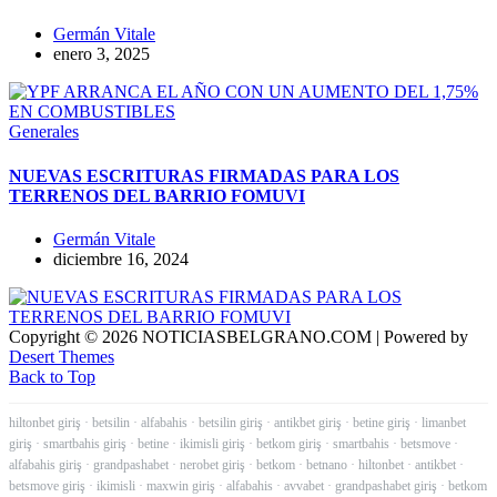
Germán Vitale
enero 3, 2025
Generales
NUEVAS ESCRITURAS FIRMADAS PARA LOS
TERRENOS DEL BARRIO FOMUVI
Germán Vitale
diciembre 16, 2024
Copyright © 2026 NOTICIASBELGRANO.COM | Powered by
Desert Themes
Back to Top
hiltonbet giriş
·
betsilin
·
alfabahis
·
betsilin giriş
·
antikbet giriş
·
betine giriş
·
limanbet
giriş
·
smartbahis giriş
·
betine
·
ikimisli giriş
·
betkom giriş
·
smartbahis
·
betsmove
·
alfabahis giriş
·
grandpashabet
·
nerobet giriş
·
betkom
·
betnano
·
hiltonbet
·
antikbet
·
betsmove giriş
·
ikimisli
·
maxwin giriş
·
alfabahis
·
avvabet
·
grandpashabet giriş
·
betkom