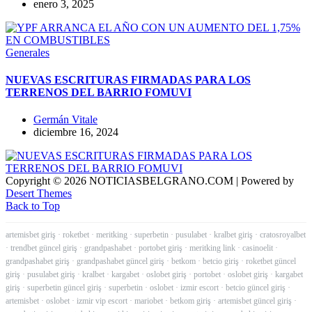
enero 3, 2025
Generales
NUEVAS ESCRITURAS FIRMADAS PARA LOS
TERRENOS DEL BARRIO FOMUVI
Germán Vitale
diciembre 16, 2024
Copyright © 2026 NOTICIASBELGRANO.COM | Powered by
Desert Themes
Back to Top
artemisbet giriş
·
roketbet
·
meritking
·
superbetin
·
pusulabet
·
kralbet giriş
·
cratosroyalbet
·
trendbet güncel giriş
·
grandpashabet
·
portobet giriş
·
meritking link
·
casinoelit
·
grandpashabet giriş
·
grandpashabet güncel giriş
·
betkom
·
betcio giriş
·
roketbet güncel
giriş
·
pusulabet giriş
·
kralbet
·
kargabet
·
oslobet giriş
·
portobet
·
oslobet giriş
·
kargabet
giriş
·
superbetin güncel giriş
·
superbetin
·
oslobet
·
izmir escort
·
betcio güncel giriş
·
artemisbet
·
oslobet
·
izmir vip escort
·
mariobet
·
betkom giriş
·
artemisbet güncel giriş
·