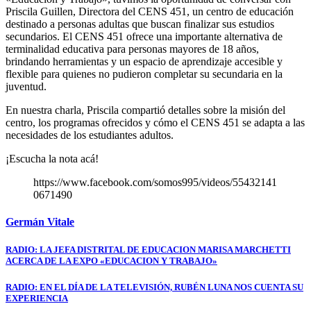
Priscila Guillen, Directora del CENS 451, un centro de educación
destinado a personas adultas que buscan finalizar sus estudios
secundarios. El CENS 451 ofrece una importante alternativa de
terminalidad educativa para personas mayores de 18 años,
brindando herramientas y un espacio de aprendizaje accesible y
flexible para quienes no pudieron completar su secundaria en la
juventud.
En nuestra charla, Priscila compartió detalles sobre la misión del
centro, los programas ofrecidos y cómo el CENS 451 se adapta a las
necesidades de los estudiantes adultos.
¡Escucha la nota acá!
https://www.facebook.com/somos995/videos/55432141
0671490
Germán Vitale
Navegación
RADIO: LA JEFA DISTRITAL DE EDUCACION MARISA MARCHETTI
ACERCA DE LA EXPO «EDUCACION Y TRABAJO»
de
entradas
RADIO: EN EL DÍA DE LA TELEVISIÓN, RUBÉN LUNA NOS CUENTA SU
EXPERIENCIA