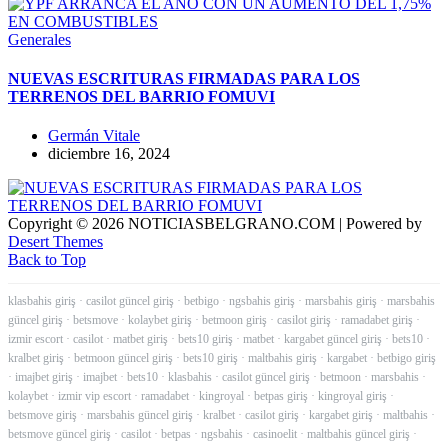
Generales
NUEVAS ESCRITURAS FIRMADAS PARA LOS
TERRENOS DEL BARRIO FOMUVI
Germán Vitale
diciembre 16, 2024
Copyright © 2026 NOTICIASBELGRANO.COM | Powered by
Desert Themes
Back to Top
klasbahis giriş
·
casilot güncel giriş
·
betbigo
·
ngsbahis giriş
·
marsbahis giriş
·
marsbahis
güncel giriş
·
betsmove
·
kolaybet giriş
·
betmoon giriş
·
casilot giriş
·
ramadabet giriş
·
izmir escort
·
casilot
·
matbet giriş
·
bets10 giriş
·
matbet
·
kargabet güncel giriş
·
bets10
·
kralbet giriş
·
betmoon güncel giriş
·
bets10 giriş
·
maltbahis giriş
·
kargabet
·
betbigo giriş
·
imajbet giriş
·
imajbet
·
bets10
·
klasbahis
·
casilot güncel giriş
·
betmoon
·
marsbahis
·
kolaybet
·
izmir vip escort
·
ramadabet
·
kingroyal
·
betpas giriş
·
kingroyal giriş
·
betsmove giriş
·
marsbahis güncel giriş
·
kralbet
·
casilot giriş
·
kargabet giriş
·
maltbahis
·
betsmove güncel giriş
·
casilot
·
betpas
·
ngsbahis
·
casinoelit
·
maltbahis güncel giriş
·