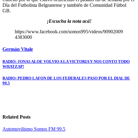
Día del Futbolista Belgranense y también de Comunidad Fútbol
GB.
¡Escucha la nota acá!
https://www.facebook.com/somos995/videos/90902009
4383000
Germán Vitale
Navegación
RADIO: JONAS ALOE VOLVIO A LA VICTORIA Y NOS CONTO TODO
WHATZAP!
de
entradas
RADIO: PEDRO LAFON DE LOS FEDERALES PASO POR EL DIAL DE
99.5
Related Posts
Automovilismo
Somos FM 99.5