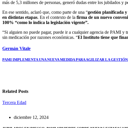
más de 5,3 millones de personas, generó dudas entre los jubilados y 
En ese sentido, aclaró que, como parte de una “
gestión planificada y 
en distintas etapas
. En el contexto de la
firma de un nuevo conven
100% “como lo indica la legislación vigente”.
“Si alguien no puede pagar, puede ir a cualquier agencia de PAMI y tr
sin medicación por razones económicas. “
El Instituto tiene que fin
Germán Vitale
Navegación
PAMI IMPLEMENTA UNA NUEVA MEDIDA PARA AGILIZAR LA GESTIÓ
de
entradas
Related Posts
Tercera Edad
diciembre 12, 2024