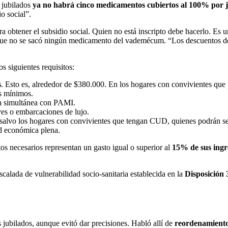
s jubilados
ya no habrá cinco medicamentos cubiertos al 100% por 
o social”.
ra obtener el subsidio social. Quien no está inscripto debe hacerlo. Es 
jo que no se sacó ningún medicamento del vademécum. “Los descuentos 
s siguientes requisitos:
s
. Esto es, alrededor de $380.000. En los hogares con convivientes qu
es mínimos.
 simultánea con PAMI.
ves o embarcaciones de lujo.
 salvo los hogares con convivientes que tengan CUD, quienes podrán se
d económica plena.
os necesarios representan un gasto igual o superior al
15% de sus ingr
scalada de vulnerabilidad socio-sanitaria establecida en la
Disposición
jubilados, aunque evitó dar precisiones. Habló allí de
reordenamient