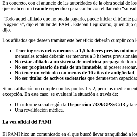
En concreto, con el anuncio de las autoridades de la obra social de lo
que realicen un
trámite específico
para contar con el llamado “subsidi
“Todo aquel afiliado que no pueda pagarlo, puede iniciar el trámite pa
la agencia”, dijo el titular del PAMI, Esteban Leguizamo, quien di
dijo.
Los afiliados que deseen tramitar este beneficio deberán cumplir con lo
Tener
ingresos netos menores a 1,5 haberes previos mínimo
mensuales totales deberán ser menores a 3 haberes previsional
No estar afiliado a un sistema de medicina prepaga
de forma
No ser propietario de más de un inmueble
, ni poseer aerona
No tener un vehículo con menos de 10 años de antigüedad
,
No ser titular de activos societarios
que demuestren capacida
Si una afiliación no cumple con los puntos 1 y 2, pero los medicament
excepción. En este caso, se evaluará la situación a través de:
Un informe social según la
Disposición 7339/GPSyC/13
y la e
Una revalidación médica.
La voz oficial del PAMI
El PAMI hizo un comunicado en el que buscó llevar tranquilidad a los 