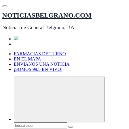
Saltar
al
NOTICIASBELGRANO.COM
contenido
Noticias de General Belgrano, BA
FARMACIAS DE TURNO
EN EL MAPA
ENVIANOS UNA NOTICIA
¡SOMOS 99.5 EN VIVO!
Buscar: