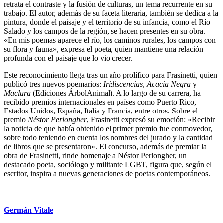
retrata el contraste y la fusión de culturas, un tema recurrente en su
trabajo. El autor, además de su faceta literaria, también se dedica a la
pintura, donde el paisaje y el territorio de su infancia, como el Río
Salado y los campos de la región, se hacen presentes en su obra.
«En mis poemas aparece el río, los caminos rurales, los campos con
su flora y fauna», expresa el poeta, quien mantiene una relación
profunda con el paisaje que lo vio crecer.
Este reconocimiento llega tras un año prolífico para Frasinetti, quien
publicó tres nuevos poemarios:
Iridiscencias
,
Acacia Negra
y
Maclura
(Ediciones ÁrbolAnimal). A lo largo de su carrera, ha
recibido premios internacionales en países como Puerto Rico,
Estados Unidos, España, Italia y Francia, entre otros. Sobre el
premio
Néstor Perlongher
, Frasinetti expresó su emoción: «Recibir
la noticia de que había obtenido el primer premio fue conmovedor,
sobre todo teniendo en cuenta los nombres del jurado y la cantidad
de libros que se presentaron». El concurso, además de premiar la
obra de Frasinetti, rinde homenaje a Néstor Perlongher, un
destacado poeta, sociólogo y militante LGBT, figura que, según el
escritor, inspira a nuevas generaciones de poetas contemporáneos.
Germán Vitale