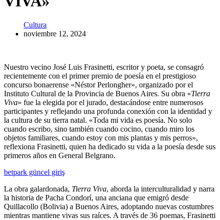
VIVA»
Cultura
noviembre 12, 2024
Nuestro vecino José Luis Frasinetti, escritor y poeta, se consagró
recientemente con el primer premio de poesía en el prestigioso
concurso bonaerense «Néstor Perlongher», organizado por el
Instituto Cultural de la Provincia de Buenos Aires. Su obra «
Tierra
Viva
» fue la elegida por el jurado, destacándose entre numerosos
participantes y reflejando una profunda conexión con la identidad y
la cultura de su tierra natal. «Toda mi vida es poesía. No solo
cuando escribo, sino también cuando cocino, cuando miro los
objetos familiares, cuando estoy con mis plantas y mis perros»,
reflexiona Frasinetti, quien ha dedicado su vida a la poesía desde sus
primeros años en General Belgrano.
betpark güncel giriş
La obra galardonada,
Tierra Viva
, aborda la interculturalidad y narra
la historia de Pacha Condorí, una anciana que emigró desde
Quillacollo (Bolivia) a Buenos Aires, adoptando nuevas costumbres
mientras mantiene vivas sus raíces. A través de 36 poemas, Frasinetti