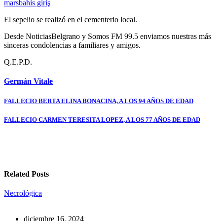
marsbahis giriş
El sepelio se realizó en el cementerio local.
Desde NoticiasBelgrano y Somos FM 99.5 enviamos nuestras más
sinceras condolencias a familiares y amigos.
Q.E.P.D.
Germán Vitale
Navegación
FALLECIO BERTA ELINA BONACINA, A LOS 94 AÑOS DE EDAD
de
FALLECIO CARMEN TERESITA LOPEZ, A LOS 77 AÑOS DE EDAD
entradas
Related Posts
Necrológica
diciembre 16, 2024