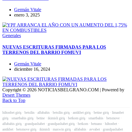
Germán Vitale
enero 3, 2025
Generales
NUEVAS ESCRITURAS FIRMADAS PARA LOS
TERRENOS DEL BARRIO FOMUVI
Germán Vitale
diciembre 16, 2024
Copyright © 2026 NOTICIASBELGRANO.COM | Powered by
Desert Themes
Back to Top
hiltonbet giriş
·
betsilin
·
alfabahis
·
betsilin giriş
·
antikbet giriş
·
betine giriş
·
limanbet
giriş
·
smartbahis giriş
·
betine
·
ikimisli giriş
·
betkom giriş
·
smartbahis
·
betsmove
·
alfabahis giriş
·
grandpashabet
·
grandpashabet giriş
·
betkom
·
betnano
·
hiltonbet
·
antikbet
·
betsmove giriş
·
ikimisli
·
maxwin giriş
·
alfabahis
·
avvabet
·
grandpashabet