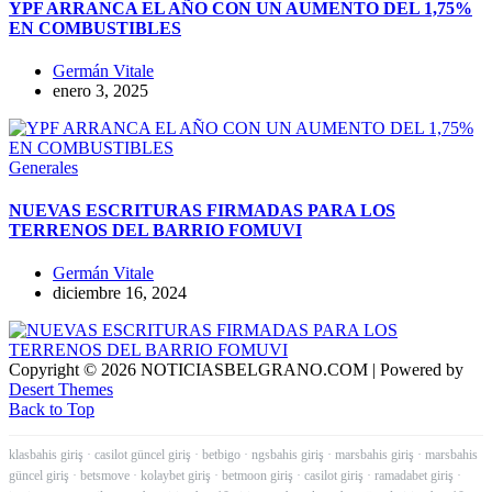
YPF ARRANCA EL AÑO CON UN AUMENTO DEL 1,75%
EN COMBUSTIBLES
Germán Vitale
enero 3, 2025
Generales
NUEVAS ESCRITURAS FIRMADAS PARA LOS
TERRENOS DEL BARRIO FOMUVI
Germán Vitale
diciembre 16, 2024
Copyright © 2026 NOTICIASBELGRANO.COM | Powered by
Desert Themes
Back to Top
klasbahis giriş
·
casilot güncel giriş
·
betbigo
·
ngsbahis giriş
·
marsbahis giriş
·
marsbahis
güncel giriş
·
betsmove
·
kolaybet giriş
·
betmoon giriş
·
casilot giriş
·
ramadabet giriş
·