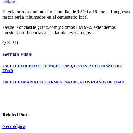
betkom
El velatorio es durante el mismo día, de 12.30 a 18 horas. Luego sus
restos serán inhumados en el cementerio local.
Desde NoticiasBelgrano.com y Somos FM 99.5 extendemos
nuestras condolencias a sus familiares y amigos.
Q.E.P.D.
Germán Vitale
Navegación
FALLECIO ROBERTO OSVALDO SAN QUINTIN, A LOS 80 AÑOS DE
EDAD
de
entradas
FALLECIO MARIA DEL CARMEN PARODI, A LOS 69 AÑOS DE EDAD
Related Posts
Necrológica