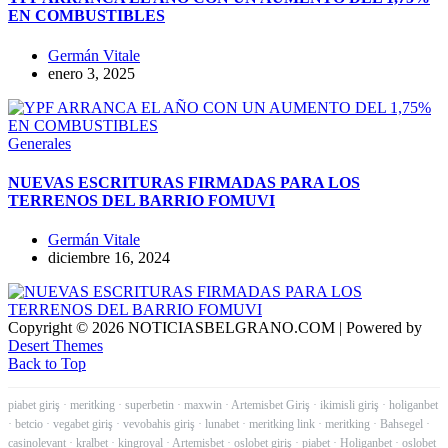
EN COMBUSTIBLES
Germán Vitale
enero 3, 2025
Generales
NUEVAS ESCRITURAS FIRMADAS PARA LOS
TERRENOS DEL BARRIO FOMUVI
Germán Vitale
diciembre 16, 2024
Copyright © 2026 NOTICIASBELGRANO.COM | Powered by
Desert Themes
Back to Top
piabet giriş
·
meritking
·
superbetin
·
maxwin
·
Artemisbet Giriş
·
ikimisli giriş
·
holiganbet
·
betcio
·
vegabet giriş
·
vevobahis giriş
·
lunabet
·
meritking link
·
meritking
·
Bahsegel
·
casinolevant
·
kralbet
·
kingroyal
·
Artemisbet
·
oslobet giriş
·
piabet
·
Holiganbet
·
oslobet