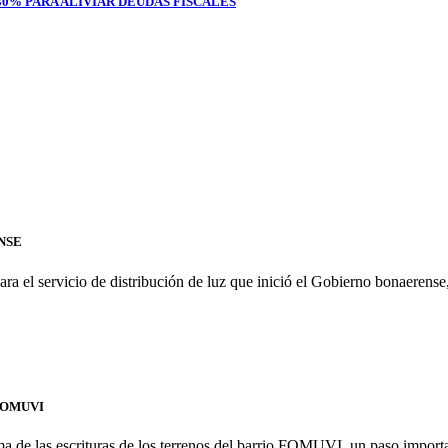
0% PARA ALIVIAR DEUDAS FISCALES
NSE
para el servicio de distribución de luz que inició el Gobierno bonaere
FOMUVI
rma de las escrituras de los terrenos del barrio FOMUVI, un paso import