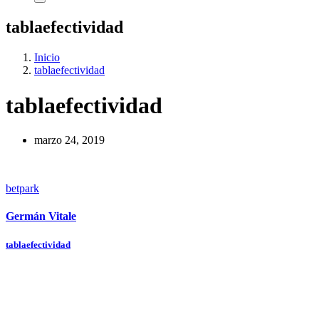
tablaefectividad
Inicio
tablaefectividad
tablaefectividad
marzo 24, 2019
betpark
Germán Vitale
Navegación
tablaefectividad
de
entradas