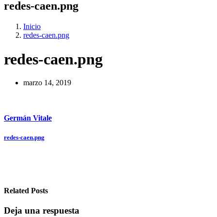
redes-caen.png
Inicio
redes-caen.png
redes-caen.png
marzo 14, 2019
Germán Vitale
Navegación
redes-caen.png
de
entradas
Related Posts
Deja una respuesta