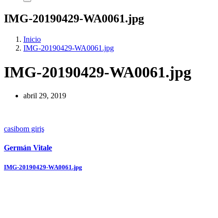
IMG-20190429-WA0061.jpg
Inicio
IMG-20190429-WA0061.jpg
IMG-20190429-WA0061.jpg
abril 29, 2019
casibom giriş
Germán Vitale
Navegación
IMG-20190429-WA0061.jpg
de
entradas