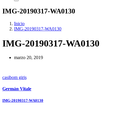
IMG-20190317-WA0130
Inicio
IMG-20190317-WA0130
IMG-20190317-WA0130
marzo 20, 2019
casibom giriş
Germán Vitale
Navegación
IMG-20190317-WA0130
de
entradas