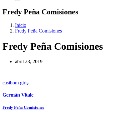
Fredy Peña Comisiones
Inicio
Fredy Peña Comisiones
Fredy Peña Comisiones
abril 23, 2019
casibom giriş
Germán Vitale
Navegación
Fredy Peña Comisiones
de
entradas