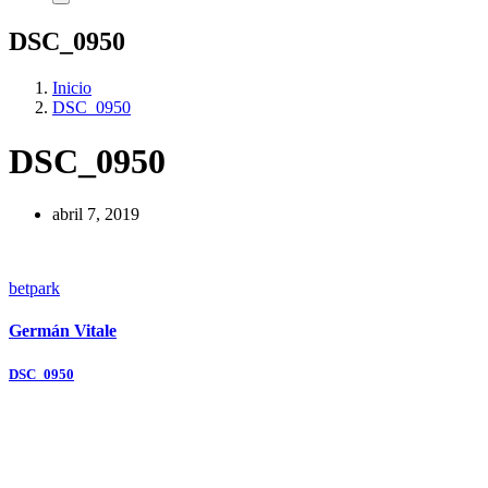
DSC_0950
Inicio
DSC_0950
DSC_0950
abril 7, 2019
betpark
Germán Vitale
Navegación
DSC_0950
de
entradas