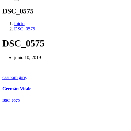
DSC_0575
Inicio
DSC_0575
DSC_0575
junio 10, 2019
casibom giriş
Germán Vitale
Navegación
DSC_0575
de
entradas