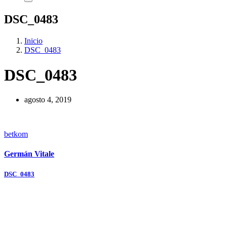
DSC_0483
Inicio
DSC_0483
DSC_0483
agosto 4, 2019
betkom
Germán Vitale
Navegación
DSC_0483
de
entradas