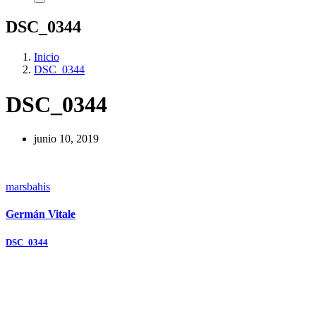
DSC_0344
Inicio
DSC_0344
DSC_0344
junio 10, 2019
marsbahis
Germán Vitale
Navegación
DSC_0344
de
entradas