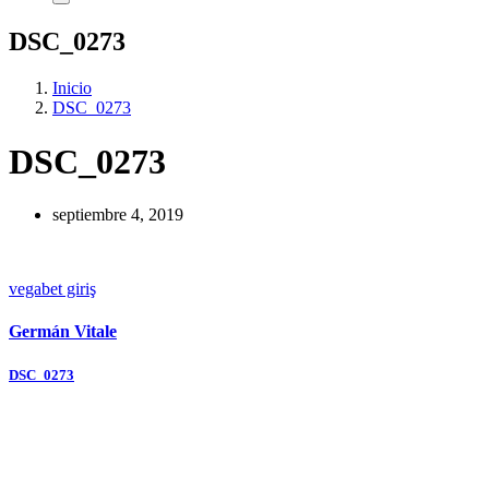
DSC_0273
Inicio
DSC_0273
DSC_0273
septiembre 4, 2019
vegabet giriş
Germán Vitale
Navegación
DSC_0273
de
entradas