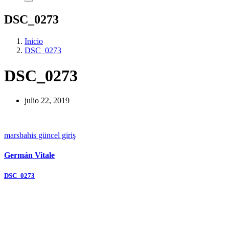
DSC_0273
Inicio
DSC_0273
DSC_0273
julio 22, 2019
marsbahis güncel giriş
Germán Vitale
Navegación
DSC_0273
de
entradas