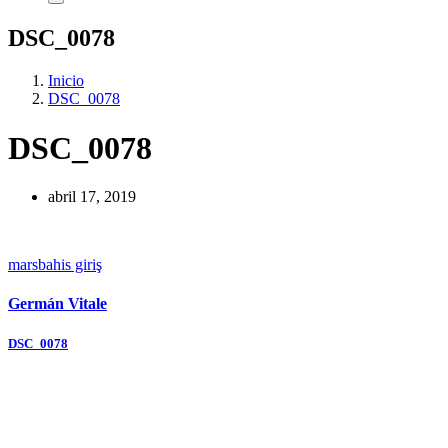
DSC_0078
Inicio
DSC_0078
DSC_0078
abril 17, 2019
marsbahis giriş
Germán Vitale
Navegación
DSC_0078
de
entradas