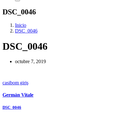
DSC_0046
Inicio
DSC_0046
DSC_0046
octubre 7, 2019
casibom giriş
Germán Vitale
Navegación
DSC_0046
de
entradas