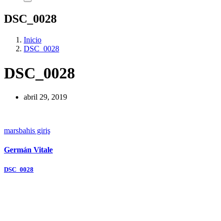
DSC_0028
Inicio
DSC_0028
DSC_0028
abril 29, 2019
marsbahis giriş
Germán Vitale
Navegación
DSC_0028
de
entradas