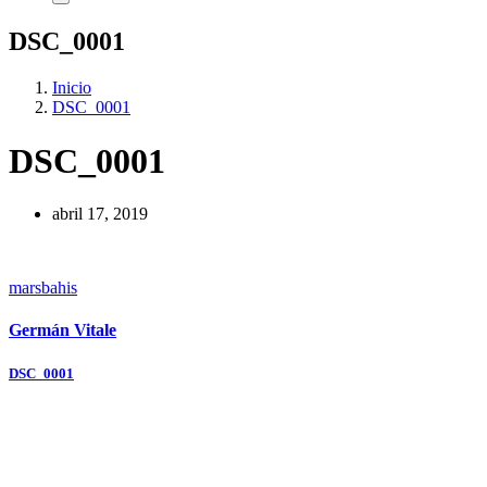
DSC_0001
Inicio
DSC_0001
DSC_0001
abril 17, 2019
marsbahis
Germán Vitale
Navegación
DSC_0001
de
entradas