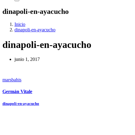
dinapoli-en-ayacucho
Inicio
dinapoli-en-ayacucho
dinapoli-en-ayacucho
junio 1, 2017
marsbahis
Germán Vitale
Navegación
dinapoli-en-ayacucho
de
entradas