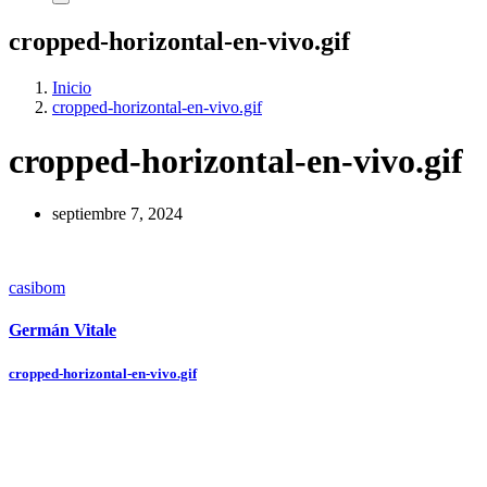
cropped-horizontal-en-vivo.gif
Inicio
cropped-horizontal-en-vivo.gif
cropped-horizontal-en-vivo.gif
septiembre 7, 2024
casibom
Germán Vitale
Navegación
cropped-horizontal-en-vivo.gif
de
entradas