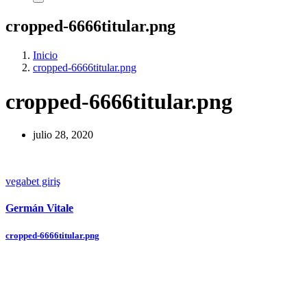
cropped-6666titular.png
Inicio
cropped-6666titular.png
cropped-6666titular.png
julio 28, 2020
vegabet giriş
Germán Vitale
Navegación
cropped-6666titular.png
de
entradas