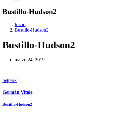
Bustillo-Hudson2
Inicio
Bustillo-Hudson2
Bustillo-Hudson2
marzo 24, 2019
betpark
Germán Vitale
Navegación
Bustillo-Hudson2
de
entradas