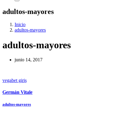
adultos-mayores
Inicio
adultos-mayores
adultos-mayores
junio 14, 2017
vegabet giriş
Germán Vitale
Navegación
adultos-mayores
de
entradas