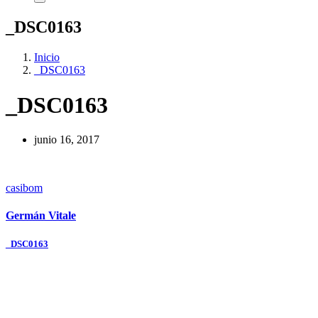
_DSC0163
Inicio
_DSC0163
_DSC0163
junio 16, 2017
casibom
Germán Vitale
Navegación
_DSC0163
de
entradas