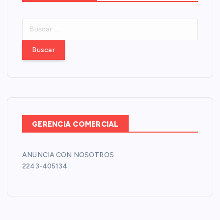
B
u
s
c
a
r
:
GERENCIA COMERCIAL
ANUNCIA CON NOSOTROS
2243-405134