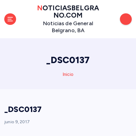
S
NOTICIASBELGRA
a
NO.COM
l
Noticias de General
t
Belgrano, BA
a
r
a
l
_DSC0137
c
o
n
Inicio
t
e
n
i
_DSC0137
d
o
junio 9, 2017