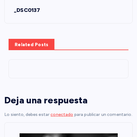
N
_DSC0137
a
v
e
Related Posts
g
a
c
Deja una respuesta
i
Lo siento, debes estar
conectado
para publicar un comentario.
ó