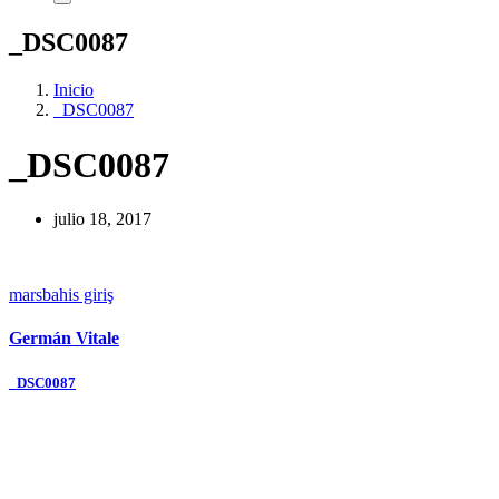
_DSC0087
Inicio
_DSC0087
_DSC0087
julio 18, 2017
marsbahis giriş
Germán Vitale
Navegación
_DSC0087
de
entradas