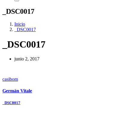
_DSC0017
Inicio
_DSC0017
_DSC0017
junio 2, 2017
casibom
Germán Vitale
Navegación
_DSC0017
de
entradas