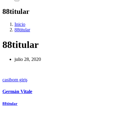
88titular
Inicio
88titular
88titular
julio 28, 2020
casibom giriş
Germán Vitale
Navegación
88titular
de
entradas