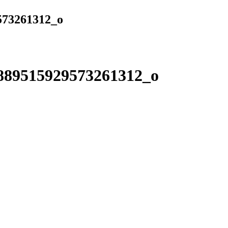
573261312_o
889515929573261312_o