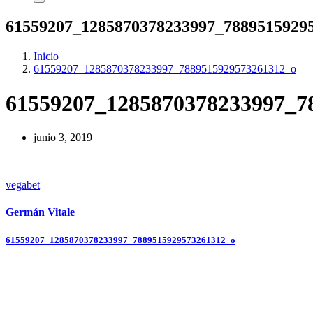
61559207_1285870378233997_7889515929
Inicio
61559207_1285870378233997_7889515929573261312_o
61559207_1285870378233997_7
junio 3, 2019
vegabet
Germán Vitale
Navegación
61559207_1285870378233997_7889515929573261312_o
de
entradas