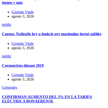
juegos y más
Germán Vitale
agosto 3, 2026
public
Cazeus: Najlepšie hry a funkcie pre maximálne herné zážitky
Germán Vitale
agosto 3, 2026
public
Coronavirus disease 2019
Germán Vitale
agosto 3, 2026
Generales
CONFIRMAN AUMENTO DEL 5% EN LA TARIFA
ELÉCTRICA BONAERENSE