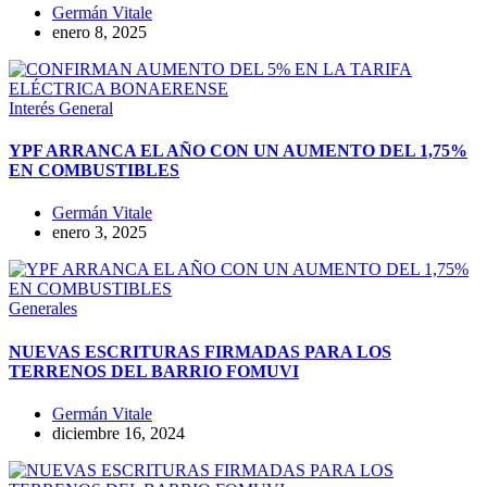
Germán Vitale
enero 8, 2025
Interés General
YPF ARRANCA EL AÑO CON UN AUMENTO DEL 1,75%
EN COMBUSTIBLES
Germán Vitale
enero 3, 2025
Generales
NUEVAS ESCRITURAS FIRMADAS PARA LOS
TERRENOS DEL BARRIO FOMUVI
Germán Vitale
diciembre 16, 2024