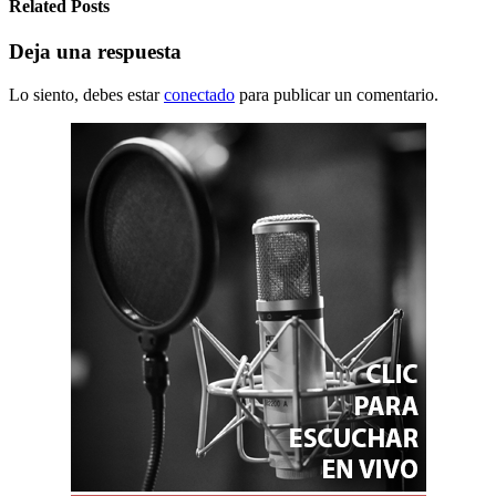
Related Posts
Deja una respuesta
Lo siento, debes estar
conectado
para publicar un comentario.