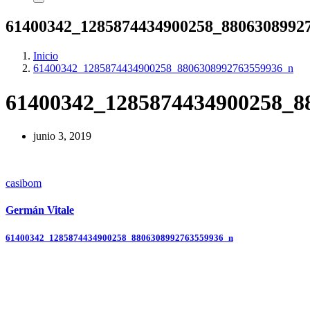
61400342_1285874434900258_8806308992
Inicio
61400342_1285874434900258_8806308992763559936_n
61400342_1285874434900258_8
junio 3, 2019
casibom
Germán Vitale
Navegación
61400342_1285874434900258_8806308992763559936_n
de
entradas