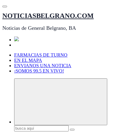
Saltar
al
NOTICIASBELGRANO.COM
contenido
Noticias de General Belgrano, BA
FARMACIAS DE TURNO
EN EL MAPA
ENVIANOS UNA NOTICIA
¡SOMOS 99.5 EN VIVO!
Buscar: