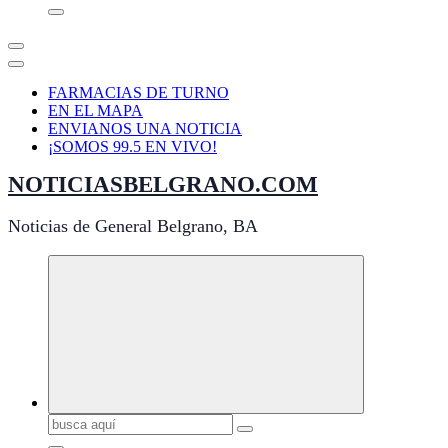
FARMACIAS DE TURNO
EN EL MAPA
ENVIANOS UNA NOTICIA
¡SOMOS 99.5 EN VIVO!
NOTICIASBELGRANO.COM
Noticias de General Belgrano, BA
Buscar: